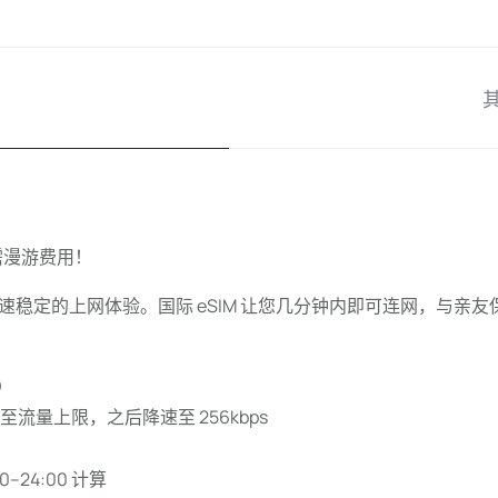
无需漫游费用！
稳定的上网体验。国际 eSIM 让您几分钟内即可连网，与亲
量）
流量上限，之后降速至 256kbps
24:00 计算