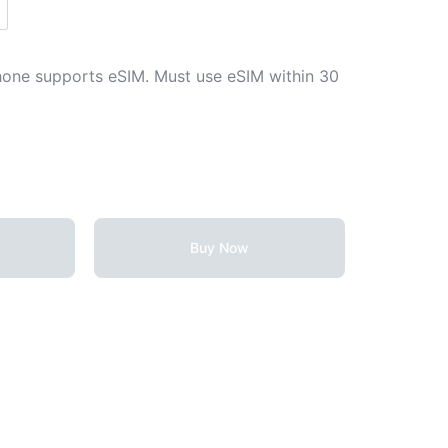
)
hone supports eSIM. Must use eSIM within 30
Buy Now