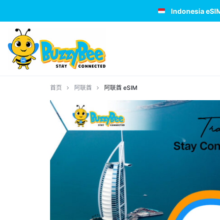
Indonesia eSI
BUZZYBEE
STAY
首页
阿联酋
阿联酋 eSIM
ESIM
CONNECTED