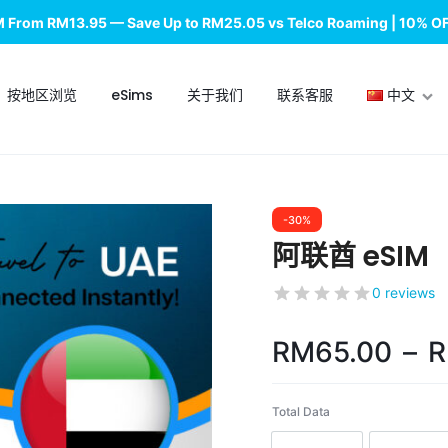
M From RM13.95 — Save Up to RM25.05 vs Telco Roaming | 10% O
按地区浏览
eSims
关于我们
联系客服
中文
English
-30%
中文
阿联酋 eSIM
0 reviews
RM
65.00
–
Total Data