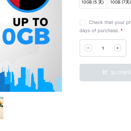
10GB (5 天)
10GB (7天
Check that your p
days of purchase.
*
加入购物车