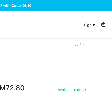
FF with Code IDN10
Sign in
Print
RM
72.80
Available in stock